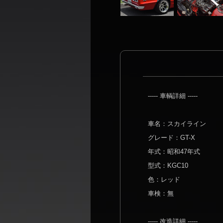
----- 車輌詳細 -----
車名：スカイライン
グレード：GT-X
年式：昭和47年式
型式：KGC10
色：レッド
車検：無
----- 改造詳細 -----