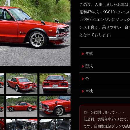
この度、入庫しましたお車は
昭和47年式・KGC10・ハコ
L20改2.3Lエンジンにソレッ
ンスも良く、乗りやすい一台
となっております。
年式
型式
色
車検
ローンに関しまして・・・
低金利、実質年率2.9％にて
です。自由型返済プランや残