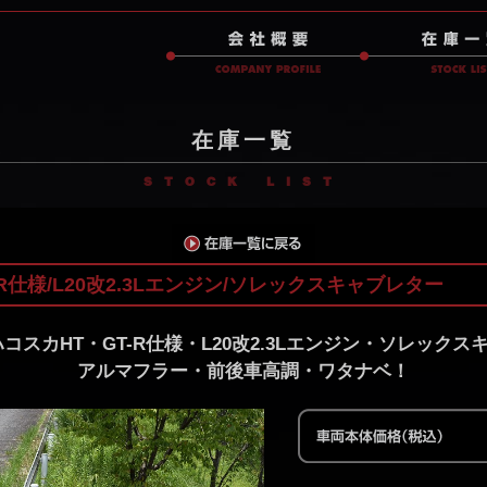
在庫一覧
STOCK LIST
-R仕様/L20改2.3Lエンジン/ソレックスキャブレター
ハコスカHT・GT-R仕様・L20改2.3Lエンジン・ソレッ
アルマフラー・前後車高調・ワタナベ！